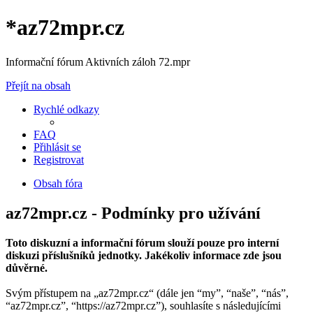
*
az72mpr.cz
Informační fórum Aktivních záloh 72.mpr
Přejít na obsah
Rychlé odkazy
FAQ
Přihlásit se
Registrovat
Obsah fóra
az72mpr.cz - Podmínky pro užívání
Toto diskuzní a informační fórum slouží pouze pro interní
diskuzi příslušníků jednotky. Jakékoliv informace zde jsou
důvěrné.
Svým přístupem na „az72mpr.cz“ (dále jen “my”, “naše”, “nás”,
“az72mpr.cz”, “https://az72mpr.cz”), souhlasíte s následujícími