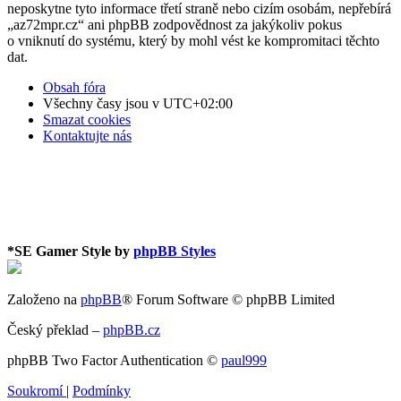
neposkytne tyto informace třetí straně nebo cizím osobám, nepřebírá
„az72mpr.cz“ ani phpBB zodpovědnost za jakýkoliv pokus
o vniknutí do systému, který by mohl vést ke kompromitaci těchto
dat.
Obsah fóra
Všechny časy jsou v
UTC+02:00
Smazat cookies
Kontaktujte nás
*
SE Gamer Style by
phpBB Styles
Založeno na
phpBB
® Forum Software © phpBB Limited
Český překlad –
phpBB.cz
phpBB Two Factor Authentication ©
paul999
Soukromí
|
Podmínky