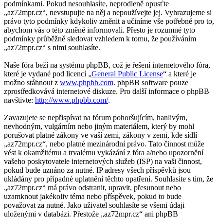
podmínkami. Pokud nesouhlasíte, neprodleně opusťte
„az72mpr.cz“, nevstupujte na něj a nepoužívejte jej. Vyhrazujeme si
právo tyto podmínky kdykoliv změnit a učiníme vše potřebné pro to,
abychom vás o této změně informovali. Přesto je rozumné tyto
podmínky průběžně sledovat vzhledem k tomu, že používáním
„az72mpr.cz“ s nimi souhlasíte.
Naše fóra beží na systému phpBB, což je řešení internetového fóra,
které je vydané pod licencí „
General Public License
“ a které je
možno stáhnout z
www.phpbb.com
. phpBB software pouze
zprostředkovává internetové diskuze. Pro další informace o phpBB
navštivte:
http://www.phpbb.com/
.
Zavazujete se nepřispívat na fórum pohoršujícím, hanlivým,
nevhodným, vulgárním nebo jiným materiálem, který by mohl
porušovat platné zákony ve vaší zemi, zákony v zemi, kde sídlí
„az72mpr.cz“, nebo platné mezinárodní právo. Tato činnost může
vést k okamžitému a trvalému vykázání z fóra a/nebo upozornění
vašeho poskytovatele internetových služeb (ISP) na vaši činnost,
pokud bude uznáno za nutné. IP adresy všech příspěvků jsou
ukládány pro případné uplatnění těchto opatření. Souhlasíte s tím, že
„az72mpr.cz“ má právo odstranit, upravit, přesunout nebo
uzamknout jakékoliv téma nebo příspěvek, pokud to bude
považovat za nutné. Jako uživatel souhlasíte se všemi údaji
uloženými v databázi. Přestože „az72mpr.cz“ ani phpBB