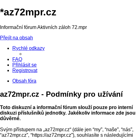
*
az72mpr.cz
Informační fórum Aktivních záloh 72.mpr
Přejít na obsah
Rychlé odkazy
FAQ
Přihlásit se
Registrovat
Obsah fóra
az72mpr.cz - Podmínky pro užívání
Toto diskuzní a informační fórum slouží pouze pro interní
diskuzi příslušníků jednotky. Jakékoliv informace zde jsou
důvěrné.
Svým přístupem na „az72mpr.cz“ (dále jen “my”, “naše”, “nás”,
“az72mpr.cz”, “https://az72mpr.cz”), souhlasíte s následujícími