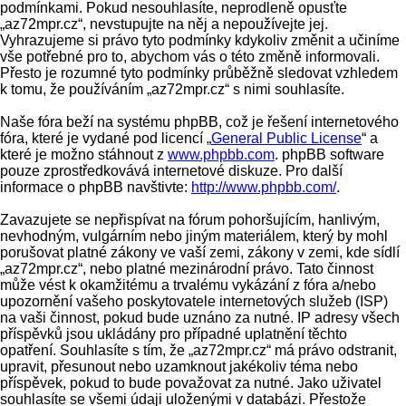
podmínkami. Pokud nesouhlasíte, neprodleně opusťte
„az72mpr.cz“, nevstupujte na něj a nepoužívejte jej.
Vyhrazujeme si právo tyto podmínky kdykoliv změnit a učiníme
vše potřebné pro to, abychom vás o této změně informovali.
Přesto je rozumné tyto podmínky průběžně sledovat vzhledem
k tomu, že používáním „az72mpr.cz“ s nimi souhlasíte.
Naše fóra beží na systému phpBB, což je řešení internetového
fóra, které je vydané pod licencí „
General Public License
“ a
které je možno stáhnout z
www.phpbb.com
. phpBB software
pouze zprostředkovává internetové diskuze. Pro další
informace o phpBB navštivte:
http://www.phpbb.com/
.
Zavazujete se nepřispívat na fórum pohoršujícím, hanlivým,
nevhodným, vulgárním nebo jiným materiálem, který by mohl
porušovat platné zákony ve vaší zemi, zákony v zemi, kde sídlí
„az72mpr.cz“, nebo platné mezinárodní právo. Tato činnost
může vést k okamžitému a trvalému vykázání z fóra a/nebo
upozornění vašeho poskytovatele internetových služeb (ISP)
na vaši činnost, pokud bude uznáno za nutné. IP adresy všech
příspěvků jsou ukládány pro případné uplatnění těchto
opatření. Souhlasíte s tím, že „az72mpr.cz“ má právo odstranit,
upravit, přesunout nebo uzamknout jakékoliv téma nebo
příspěvek, pokud to bude považovat za nutné. Jako uživatel
souhlasíte se všemi údaji uloženými v databázi. Přestože