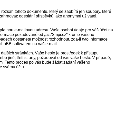
 rozsah tohoto dokumentu, který se zaobírá jen soubory, které
ahrnovat: odeslání příspěvků jako anonymní uživatel,
 platnou e-mailovou adresu. Vaše osobní údaje pro váš účet na
é informace požadované od „az72mpr.cz“ kromě vašeho
padech dostanete možnost rozhodnout, zda-li tyto informace
 phpBB softwarem na váš e-mail.
dalších stránkách. Vaše heslo je prostředek k přístupu
o jiné, třetí strany, požadovat od vás vaše heslo. V případě,
m. Tento proces po vás bude žádat zadaní vašeho
ke svému účtu.