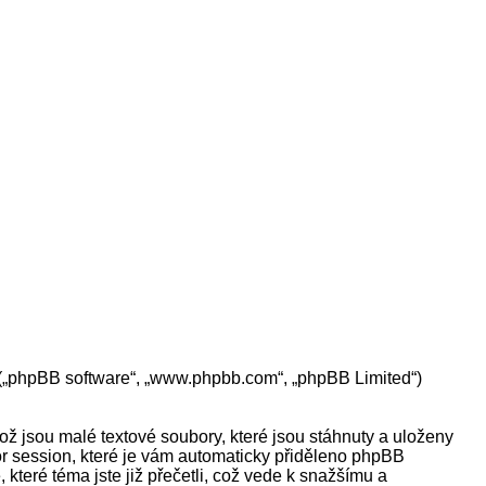
BB („phpBB software“, „www.phpbb.com“, „phpBB Limited“)
ž jsou malé textové soubory, které jsou stáhnuty a uloženy
or session, které je vám automaticky přiděleno phpBB
které téma jste již přečetli, což vede k snažšímu a