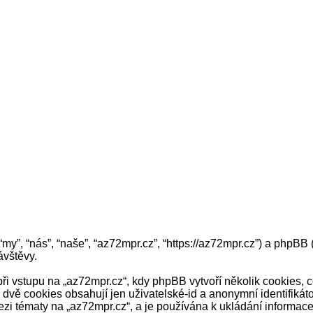
 “my”, “nás”, “naše”, “az72mpr.cz”, “https://az72mpr.cz”) a php
vštěvy.
vstupu na „az72mpr.cz“, kdy phpBB vytvoří několik cookies, co
dvě cookies obsahují jen uživatelské-id a anonymní identifikát
zi tématy na „az72mpr.cz“, a je používána k ukládání informace, 