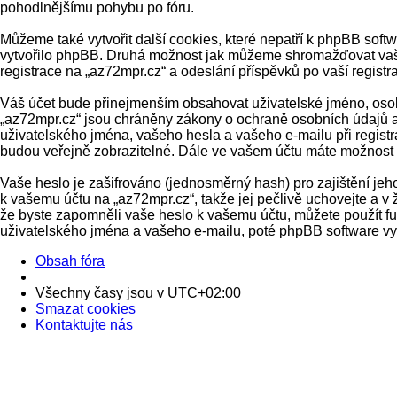
pohodlnějšímu pohybu po fóru.
Můžeme také vytvořit další cookies, které nepatří k phpBB soft
vytvořilo phpBB. Druhá možnost jak můžeme shromažďovat vaše 
registrace na „az72mpr.cz“ a odeslání příspěvků po vaší registra
Váš účet bude přinejmenším obsahovat uživatelské jméno, osobn
„az72mpr.cz“ jsou chráněny zákony o ochraně osobních údajů a 
uživatelského jména, vašeho hesla a vašeho e-mailu při regist
budou veřejně zobrazitelné. Dále ve vašem účtu máte možnost 
Vaše heslo je zašifrováno (jednosměrný hash) pro zajištění jeh
k vašemu účtu na „az72mpr.cz“, takže jej pečlivě uchovejte a v
že byste zapomněli vaše heslo k vašemu účtu, můžete použít 
uživatelského jména a vašeho e-mailu, poté phpBB software vyg
Obsah fóra
Všechny časy jsou v
UTC+02:00
Smazat cookies
Kontaktujte nás