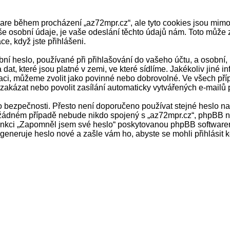
ware během procházení „az72mpr.cz“, ale tyto cookies jsou mimo
osobní údaje, je vaše odeslání těchto údajů nám. Toto může z
ce, když jste přihlášeni.
í heslo, používané při přihlašování do vašeho účtu, a osobní,
dat, které jsou platné v zemi, ve které sídlíme. Jakékoliv jin
raci, můžeme zvolit jako povinné nebo dobrovolné. Ve všech pří
zakázat nebo povolit zasílání automaticky vytvářených e-mailů
o bezpečnosti. Přesto není doporučeno používat stejné heslo na 
 žádném případě nebude nikdo spojený s „az72mpr.cz“, phpBB neb
funkci „Zapomněl jsem své heslo“ poskytovanou phpBB software
eneruje heslo nové a zašle vám ho, abyste se mohli přihlásit 