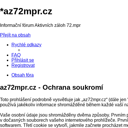
*
az72mpr.cz
Informační fórum Aktivních záloh 72.mpr
Přejít na obsah
Rychlé odkazy
FAQ
Přihlásit se
Registrovat
Obsah fóra
az72mpr.cz - Ochrana soukromí
Toto prohlášení podrobně vysvětluje jak „az72mpr.cz“ (dále jen
používá jakékoliv informace shromážděné během každé vaší ná
Vaše osobní údaje jsou shromážděny dvěma způsoby. Prvním při 
v dočasných souborech vašeho internetového prohlížeče. První 
softwarem. Třetí cookie se vytvoří, jakmile začnete procházet me