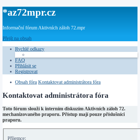
*
az72mpr.cz
Informační fórum Aktivních záloh 72.mpr
Přejít na obsah
Rychlé odkazy
FAQ
Přihlásit se
Registrovat
Obsah fóra
Kontaktovat administrátora fóra
Kontaktovat administrátora fóra
Toto fórum slouží k interním diskuzím Aktivních záloh 72.
mechanizovaného praporu. Přístup mají pouze příslušníci
praporu.
Příjemce: