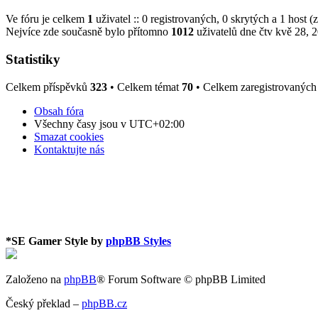
Ve fóru je celkem
1
uživatel :: 0 registrovaných, 0 skrytých a 1 host 
Nejvíce zde současně bylo přítomno
1012
uživatelů dne čtv kvě 28, 
Statistiky
Celkem příspěvků
323
• Celkem témat
70
• Celkem zaregistrovaných
Obsah fóra
Všechny časy jsou v
UTC+02:00
Smazat cookies
Kontaktujte nás
*
SE Gamer Style by
phpBB Styles
Založeno na
phpBB
® Forum Software © phpBB Limited
Český překlad –
phpBB.cz