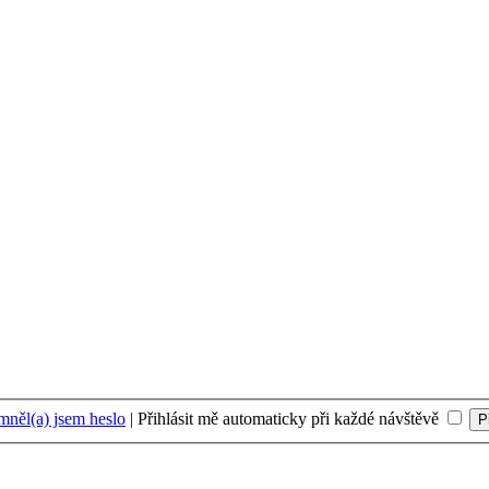
něl(a) jsem heslo
|
Přihlásit mě automaticky při každé návštěvě