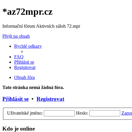
*
az72mpr.cz
Informační fórum Aktivních záloh 72.mpr
Přejít na obsah
Rychlé odkazy
FAQ
Přihlásit se
Registrovat
Obsah fóra
Tato stránka nemá žádná fóra.
Přihlásit se
•
Registrovat
Uživatelské jméno:
Heslo:
Zapom
Kdo je online