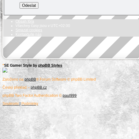
Obsah fóra
Všechny časy jsou v
UTC+02:00
Smazat cookies
Kontaktujte nás
*
SE Gamer Style by
phpBB Styles
Založeno na
phpBB
® Forum Software © phpBB Limited
Český překlad –
phpBB.cz
phpBB Two Factor Authentication ©
paul999
Soukromí
|
Podmínky