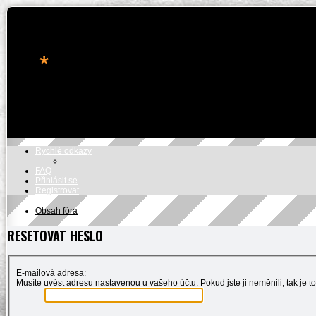
*
AZ72MPR.CZ
Informační fórum Aktivních záloh 72.mpr
Přejít na obsah
Rychlé odkazy
FAQ
Přihlásit se
Registrovat
Obsah fóra
RESETOVAT HESLO
E-mailová adresa:
Musíte uvést adresu nastavenou u vašeho účtu. Pokud jste ji neměnili, tak je to 