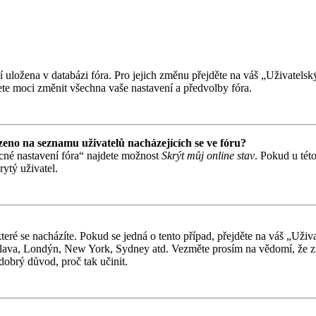
ní uložena v databázi fóra. Pro jejich změnu přejděte na váš „Uživatels
te moci změnit všechna vaše nastavení a předvolby fóra.
eno na seznamu uživatelů nacházejících se ve fóru?
cné nastavení fóra“ najdete možnost
Skrýt můj online stav
. Pokud u tét
ytý uživatel.
teré se nacházíte. Pokud se jedná o tento případ, přejděte na váš „Uži
tislava, Londýn, New York, Sydney atd. Vezměte prosím na vědomí, že z
 dobrý důvod, proč tak učinit.