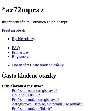
*
az72mpr.cz
Informační fórum Aktivních záloh 72.mpr
Přejít na obsah
Rychlé odkazy
FAQ
Přihlásit se
Registrovat
Obsah fóra
Často kladené otázky
Často kladené otázky
Přihlašování a registrace
Proč se musím zaregistrovat?
Co je to COPPA?
Proč se nemůžu zaregistrovat?
Zaregistroval jsem se, ale nemůžu se přihlásit!
Proč se nemůžu přihlásit?