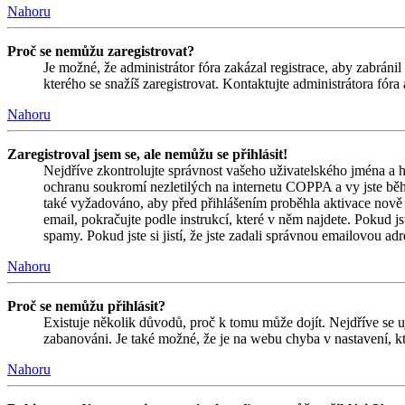
Nahoru
Proč se nemůžu zaregistrovat?
Je možné, že administrátor fóra zakázal registrace, aby zabrán
kterého se snažíš zaregistrovat. Kontaktujte administrátora fór
Nahoru
Zaregistroval jsem se, ale nemůžu se přihlásit!
Nejdříve zkontrolujte správnost vašeho uživatelského jména a h
ochranu soukromí nezletilých na internetu COPPA a vy jste během
také vyžadováno, aby před přihlášením proběhla aktivace nově 
email, pokračujte podle instrukcí, které v něm najdete. Pokud j
spamy. Pokud jste si jistí, že jste zadali správnou emailovou a
Nahoru
Proč se nemůžu přihlásit?
Existuje několik důvodů, proč k tomu může dojít. Nejdříve se ujis
zabanováni. Je také možné, že je na webu chyba v nastavení, kt
Nahoru