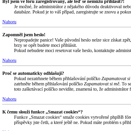
Byl jsem ve fóru zaregistrovaný, ale teď se nemůžu přihlásit?!
Je možné, že administrátor z nějakého důvodu deaktivoval nebo 
databáze. Pokud je to váš případ, zaregistrujte se znovu a pokust
Nahoru
Zapomněl jsem heslo!
Nepropadejte panice! Vaše původní heslo nelze sice získat zpět,
brzy se opět budete moci přihlásit.
Pokud nebudete moci resetovat vaše heslo, kontaktujte administ
Nahoru
Proč se automaticky odhlašuji?
Pokud nezatrhnete během přihlašování políčko
Zapamatovat si
zatrhněte během přihlašování políčko
Zapamatovat si mě
. To s
toto zaškrtávací políčko nevidíte, znamená to, že administrátor f
Nahoru
K čemu slouží funkce „Smazat cookies“?
Funkce „Smazat cookies“ smaže cookies vytvořené phpBB fórem,
příspěvky jste četli, a které ještě ne. Pokud máte problém s 