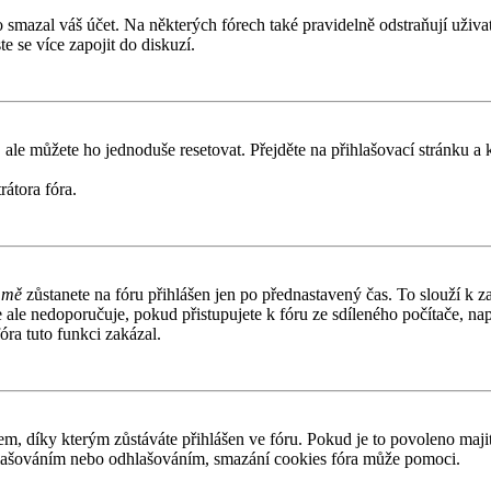
smazal váš účet. Na některých fórech také pravidelně odstraňují uživate
e se více zapojit do diskuzí.
 ale můžete ho jednoduše resetovat. Přejděte na přihlašovací stránku a
rátora fóra.
 mě
zůstanete na fóru přihlášen jen po přednastavený čas. To slouží k z
e ale nedoporučuje, pokud přistupujete k fóru ze sdíleného počítače, n
óra tuto funkci zakázal.
 díky kterým zůstáváte přihlášen ve fóru. Pokud je to povoleno majit
přihlašováním nebo odhlašováním, smazání cookies fóra může pomoci.