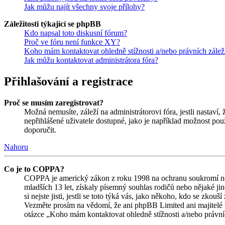
Jak můžu najít všechny svoje přílohy?
Záležitosti týkající se phpBB
Kdo napsal toto diskusní fórum?
Proč ve fóru není funkce XY?
Koho mám kontaktovat ohledně stížnosti a/nebo právních záležit
Jak můžu kontaktovat administrátora fóra?
Přihlašování a registrace
Proč se musím zaregistrovat?
Možná nemusíte, záleží na administrátorovi fóra, jestli nastaví,
nepřihlášené uživatele dostupné, jako je například možnost použ
doporučit.
Nahoru
Co je to COPPA?
COPPA je americký zákon z roku 1998 na ochranu soukromí nez
mladších 13 let, získaly písemný souhlas rodičů nebo nějaké j
si nejste jisti, jestli se toto týká vás, jako někoho, kdo se zk
Vezměte prosím na vědomí, že ani phpBB Limited ani majitelé 
otázce „Koho mám kontaktovat ohledně stížnosti a/nebo právních 