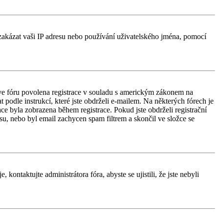
é zakázat vaši IP adresu nebo používání uživatelského jména, pomocí
e ve fóru povolena registrace v souladu s americkým zákonem na
 podle instrukcí, které jste obdrželi e-mailem. Na některých fórech je
e byla zobrazena během registrace. Pokud jste obdrželi registrační
esu, nebo byl email zachycen spam filtrem a skončil ve složce se
kontaktujte administrátora fóra, abyste se ujistili, že jste nebyli