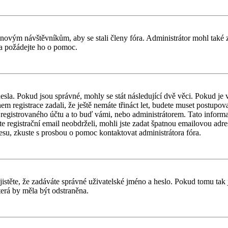
il novým návštěvníkům, aby se stali členy fóra. Administrátor mohl tak
a a požádejte ho o pomoc.
esla. Pokud jsou správné, mohly se stát následující dvě věci. Pokud j
 registrace zadali, že ještě nemáte třináct let, budete muset postupovat
registrovaného účtu a to buď vámi, nebo administrátorem. Tato informac
ste registrační email neobdrželi, mohli jste zadat špatnou emailovou adr
dresu, zkuste s prosbou o pomoc kontaktovat administrátora fóra.
těte, že zadáváte správné uživatelské jméno a heslo. Pokud tomu tak je, 
erá by měla být odstraněna.