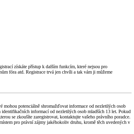
istrací získáte přístup k dalším funkcím, které nejsou pro
nům fóra atd. Registrace trvá jen chvíli a tak vám ji můžeme
ré mohou potenciálně shromažďovat informace od nezletilých osob
identifikačních informací od nezletilých osob mladších 13 let. Pokud
 kterou se zkoušíte zaregistrovat, kontaktujte vašeho právního poradce.
 místem pro právní zájmy jakéhokoliv druhu, kromě těch uvedených v