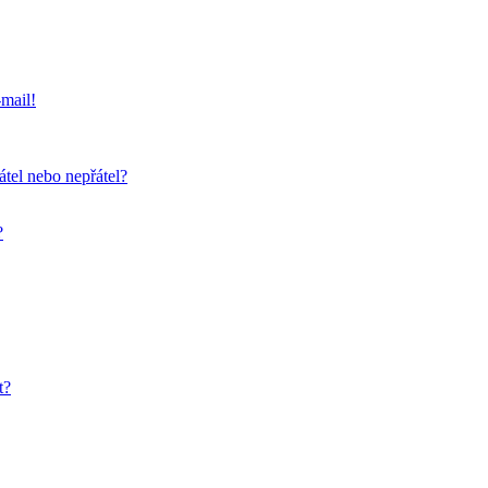
-mail!
átel nebo nepřátel?
?
t?