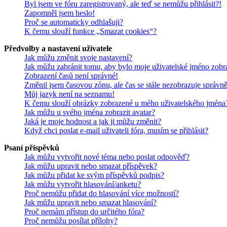
Byl jsem ve fóru zaregistrovaný, ale teď se nemůžu přihlásit?!
Zapomněl jsem heslo!
Proč se automaticky odhlašuji?
K čemu slouží funkce „Smazat cookies“?
Předvolby a nastavení uživatele
Jak můžu změnit svoje nastavení?
Jak můžu zabránit tomu, aby bylo moje uživatelské jméno zobr
Zobrazení časů není správné!
Změnil jsem časovou zónu, ale čas se stále nezobrazuje správně
Můj jazyk není na seznamu!
K čemu slouží obrázky zobrazené u mého uživatelského jména
Jak můžu u svého jména zobrazit avatar?
Jaká je moje hodnost a jak ji můžu změnit?
Když chci poslat e-mail uživateli fóra, musím se přihlásit?
Psaní příspěvků
Jak můžu vytvořit nové téma nebo poslat odpověď?
Jak můžu upravit nebo smazat příspěvek?
Jak můžu přidat ke svým příspěvků podpis?
Jak můžu vytvořit hlasování/anketu?
Proč nemůžu přidat do hlasování více možností?
Jak můžu upravit nebo smazat hlasování?
Proč nemám přístup do určitého fóra?
Proč nemůžu posílat přílohy?