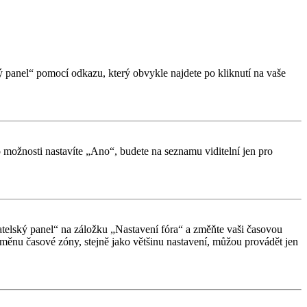
ký panel“ pomocí odkazu, který obvykle najdete po kliknutí na vaše
o možnosti nastavíte „Ano“, budete na seznamu viditelní jen pro
vatelský panel“ na záložku „Nastavení fóra“ a změňte vaši časovou
měnu časové zóny, stejně jako většinu nastavení, můžou provádět jen