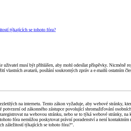
ostí týkajících se tohoto fóra?
 že uživatel musí být přihlášen, aby mohl odesílat příspěvky. Nicméně reg
ití vlastních avatarů, posílání soukromých zpráv a e-mailů ostatním čle
letilých na internetu. Tento zákon vyžaduje, aby webové stránky, kte
iné potvrzení od zákonného zástupce povolující shromažďování osobních 
ouší zaregistrovat na webovou stránku, nebo se to týká webové stránky, na
tohoto fóra nemůžou poskytovat právní poradenství a není kontaktním
záležitostí týkajících se tohoto fóra?“.