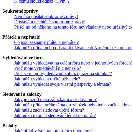
K čemu slouží odkaz „Tým“?
Soukromé zprávy
Nemůžu posílat soukromé zprávy!
Dostávám nechtěné soukromé zprávy!
Přišel mi od někoho na tomto fóru nevyžádaný nebo urážlivý e
Přátelé a nepřátelé
Co jsou seznamy přátel a nepřátel?
Jak můžu přidat nebo odstranit uživatele do/z mého seznamu př
Vyhledávání ve fóru
Jak můžu vyhledávat na celém fóru nebo v jednotlivých fórech
Proč moje vyhledávání nic nenašlo?
Proč se mi po vyhledávání zobrazí prázdná stránka!?
Jak můžu vyhledat určité uživatele?
Jak můžu vyhledat svoje vlastní příspěvky a témata?
Sledování a záložky
Jaký je rozdíl mezi záložkami a sledováním?
Jak můžu přidat určité téma do záložek nebo téma začít sledova
Jak můžu začít sledovat určité fórum?
Jak můžu ukončit sledování témat nebo fór?
Přílohy
Jaké přílohy jsou na tomto fóru povoleny?