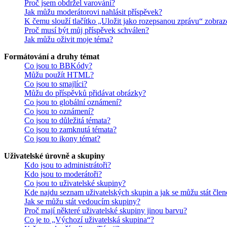
Proč jsem obdržel varování?
Jak můžu moderátorovi nahlásit příspěvek?
K čemu slouží tlačítko „Uložit jako rozepsanou zprávu“ zobraz
Proč musí být můj příspěvek schválen?
Jak můžu oživit moje téma?
Formátování a druhy témat
Co jsou to BBKódy?
Můžu použít HTML?
Co jsou to smajlíci?
Můžu do příspěvků přidávat obrázky?
Co jsou to globální oznámení?
Co jsou to oznámení?
Co jsou to důležitá témata?
Co jsou to zamknutá témata?
Co jsou to ikony témat?
Uživatelské úrovně a skupiny
Kdo jsou to administrátoři?
Kdo jsou to moderátoři?
Co jsou to uživatelské skupiny?
Kde najdu seznam uživatelských skupin a jak se můžu stát čle
Jak se můžu stát vedoucím skupiny?
Proč mají některé uživatelské skupiny jinou barvu?
Co je to „Výchozí uživatelská skupina“?