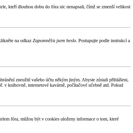
le, kteří dlouhou dobu do fóra nic nenapsali, čímž se zmenší velikost
 klikněte na odkaz
Zapomněl/a jsem heslo
. Postupujte podle instrukcí a
abránění zneužití vašeho účtu někým jiným. Abyste zůstali přihlášeni,
apř. v knihovně, internetové kavárně, počítačové učebně atd. Pokud
elem fóra, můžou být v cookies uloženy informace o tom, které